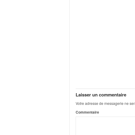
r
s
e
d
e
c
ô
t
e
e
t
d
u
s
l
Laisser un commentaire
a
l
Votre adresse de messagerie ne ser
o
Commentaire
m