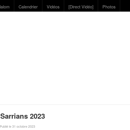
lalom
Calendrier
Vidéos
[Direct Vidéo]
Photos
 Sarrians 2023
 Publié le 31 octobre 2023