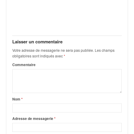
C
,
d
u
c
h
a
Laisser un commentaire
m
p
Votre adresse de messagerie ne sera pas publiée.
Les champs
obligatoires sont indiqués avec
*
i
o
Commentaire
n
n
a
t
e
Nom
*
t
d
e
Adresse de messagerie
*
l
a
c