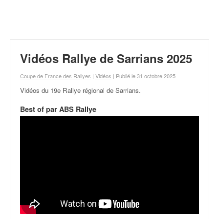
r
a
l
l
y
e
Vidéos Rallye de Sarrians 2025
:
N
Coupe de France des Rallyes
|
Vidéos
| Publié le 31 octobre 2025
e
Vidéos du 19e Rallye régional de Sarrians
.
w
s
Best of par ABS Rallye
,
r
é
s
u
l
t
a
t
s
,