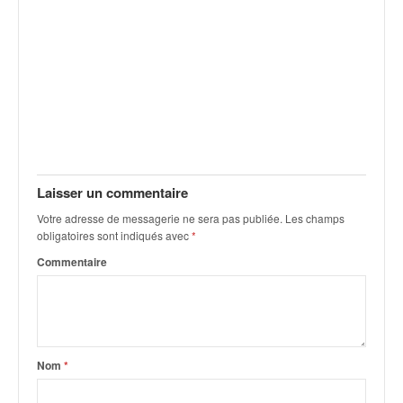
u
t
e
l
'
a
c
t
u
a
Laisser un commentaire
l
i
Votre adresse de messagerie ne sera pas publiée.
Les champs
t
obligatoires sont indiqués avec
*
é
Commentaire
d
e
l
a
c
o
Nom
*
u