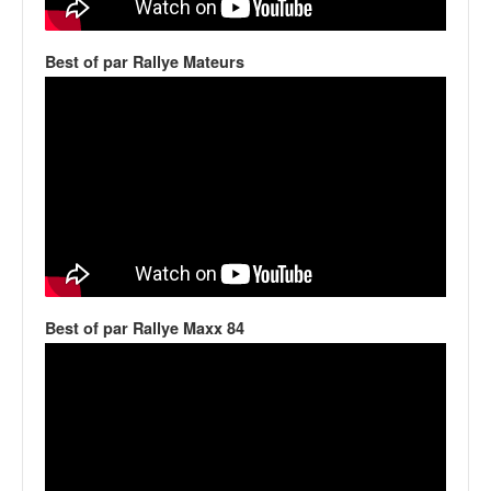
q
u
e
Best of par Rallye Mateurs
r
a
l
l
y
e
d
u
W
R
C
Best of par Rallye Maxx 84
,
d
e
l
'
E
R