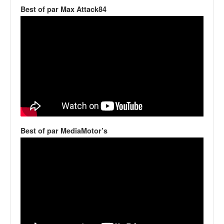
v
Best of par Max Attack84
i
d
é
o
s
e
t
p
h
o
t
Best of par MediaMotor’s
o
s
p
o
u
r
c
h
a