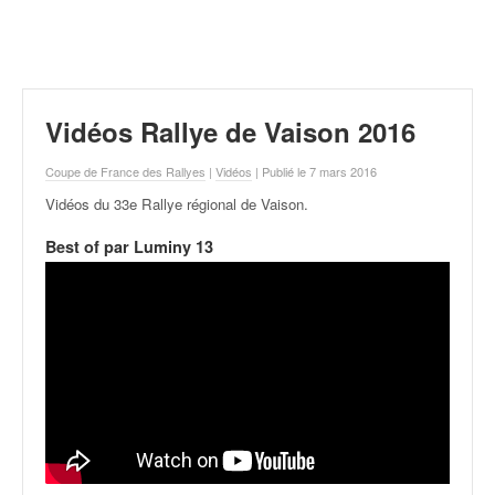
r
a
l
l
y
e
Vidéos Rallye de Vaison 2016
:
N
Coupe de France des Rallyes
|
Vidéos
| Publié le 7 mars 2016
e
Vidéos du 33e Rallye régional de Vaison
.
w
s
Best of par Luminy 13
,
r
é
s
u
l
t
a
t
s
,