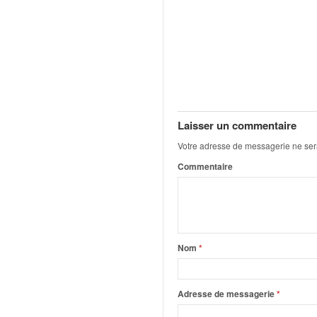
o
u
p
e
d
e
F
r
Laisser un commentaire
a
n
Votre adresse de messagerie ne ser
c
Commentaire
e
e
t
a
u
s
Nom
*
s
i
t
Adresse de messagerie
*
o