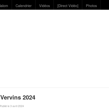
lalom
Calendrier
Vidéos
[Direct Vidéo]
Photos
 Vervins 2024
 Publié le 3 avril 2024