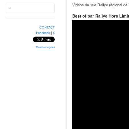
r
Vidéos du 12e Rallye régional de 
a
l
Best of par Rallye Hors Limi
l
y
CONTACT
e
|
Facebook
X
:
N
e
Mentions légales
w
s
,
r
é
s
u
l
t
a
t
s
,