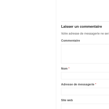
C
,
d
u
c
h
Laisser un commentaire
a
Votre adresse de messagerie ne ser
m
Commentaire
p
i
o
n
n
a
Nom
*
t
e
t
Adresse de messagerie
*
d
e
l
Site web
a
c