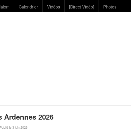
lalom
Calendrier
Vidéos
[Direct Vidéo]
Photos
s Ardennes 2026
 Publié le 3 juin 2026