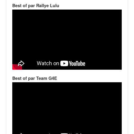
v
Best of par Rallye Lulu
i
d
é
o
s
e
t
p
h
o
t
Best of par Team G4E
o
s
p
o
u
r
c
h
a