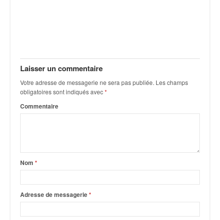
C
,
d
u
c
h
a
Laisser un commentaire
m
p
Votre adresse de messagerie ne sera pas publiée.
Les champs
obligatoires sont indiqués avec
*
i
o
Commentaire
n
n
a
t
e
Nom
*
t
d
e
Adresse de messagerie
*
l
a
c