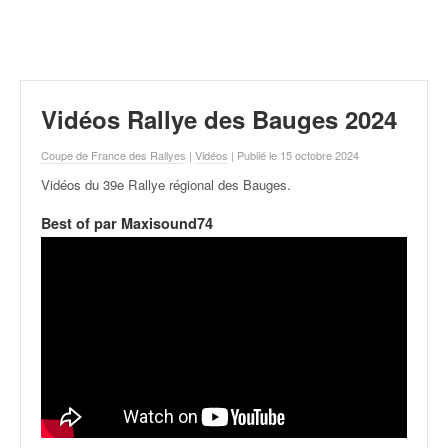
r
a
l
l
y
e
Vidéos Rallye des Bauges 2024
:
N
Coupe de France des Rallyes
|
Vidéos
| Publié le 15 octobre 2024
e
Vidéos du 39e Rallye régional des Bauges
.
w
s
Best of par Maxisound74
,
r
é
s
u
l
t
a
t
s
,