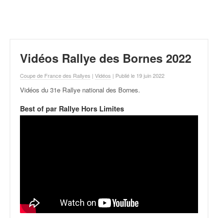
r
a
l
l
y
e
Vidéos Rallye des Bornes 2022
:
N
Coupe de France des Rallyes
|
Vidéos
| Publié le 19 juin 2022
e
Vidéos du 31e Rallye national des Bornes
.
w
s
Best of par Rallye Hors Limites
,
r
é
s
u
l
t
a
t
s
,