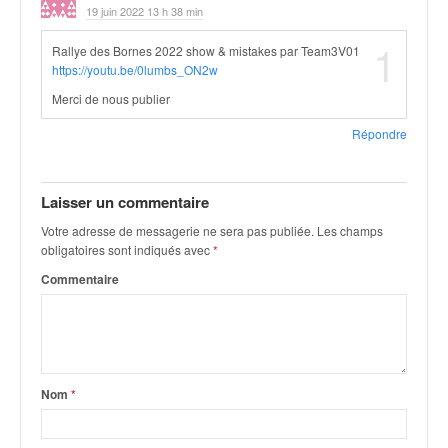
19 juin 2022 13 h 38 min
o
u
1
Rallye des Bornes 2022 show & mistakes par Team3V01
p
https://youtu.be/0lumbs_ON2w
e
d
Merci de nous publier
e
Répondre
F
r
a
Laisser un commentaire
n
c
Votre adresse de messagerie ne sera pas publiée.
Les champs
e
obligatoires sont indiqués avec
*
e
Commentaire
t
a
u
s
s
i
Nom
*
t
o