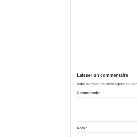
u
t
e
l
'
a
c
t
u
a
l
i
Laisser un commentaire
t
Votre adresse de messagerie ne ser
é
d
Commentaire
e
l
a
c
o
Nom
*
u