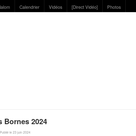
lalom
Calendrier
Vidéos
[Direct Vidéo]
Photos
s Bornes 2024
 Publié le 23 juin 2024