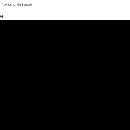
es Coteaux du Layon
.
ye