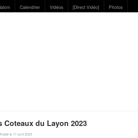
lalom
Calendrier
Vidéos
[Direct Vidéo]
Photos
s Coteaux du Layon 2023
 Publié le 17 avril 2023