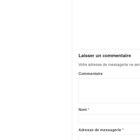
o
u
p
e
d
e
F
r
Laisser un commentaire
a
n
Votre adresse de messagerie ne ser
c
Commentaire
e
e
t
a
u
s
Nom
*
s
i
t
Adresse de messagerie
*
o