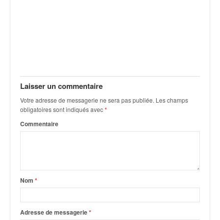
C
,
d
u
c
h
a
m
p
Laisser un commentaire
i
Votre adresse de messagerie ne sera pas publiée.
Les champs
o
obligatoires sont indiqués avec
*
n
n
Commentaire
a
t
e
t
d
Nom
*
e
l
a
Adresse de messagerie
*
c