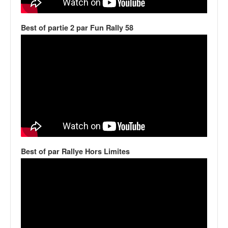
v
i
Best of partie 2 par Fun Rally 58
d
é
o
s
e
t
p
h
o
t
o
s
Best of par Rallye Hors Limites
p
o
u
r
c
h
a