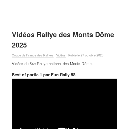
r
a
l
l
y
e
Vidéos Rallye des Monts Dôme
:
N
2025
e
w
Coupe de France des Rallyes
|
Vidéos
| Publié le 27 octobre 2025
s
Vidéos du 54e Rallye national des Monts Dôme
.
,
r
Best of partie 1 par Fun Rally 58
é
s
u
l
t
a
t
s
,