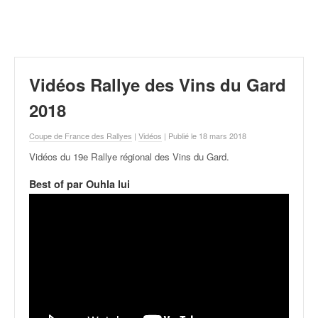
r
a
l
l
y
e
Vidéos Rallye des Vins du Gard
:
N
2018
e
w
Coupe de France des Rallyes
|
Vidéos
| Publié le 18 mars 2018
s
Vidéos du 19e Rallye régional des Vins du Gard
.
,
r
Best of par Ouhla lui
é
s
u
l
t
a
t
s
,