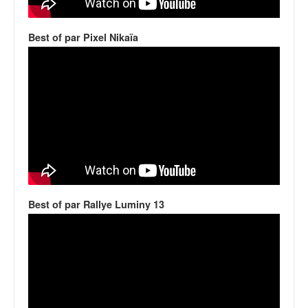
v
i
Best of par Pixel Nikaïa
d
é
o
s
e
t
p
h
o
t
o
s
Best of par Rallye Luminy 13
p
o
u
r
c
h
a