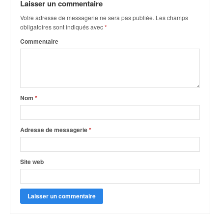
u
Laisser un commentaire
t
Votre adresse de messagerie ne sera pas publiée.
Les champs
e
obligatoires sont indiqués avec
*
l
Commentaire
'
a
c
t
u
a
Nom
*
l
i
t
Adresse de messagerie
*
é
d
e
Site web
l
a
c
o
u