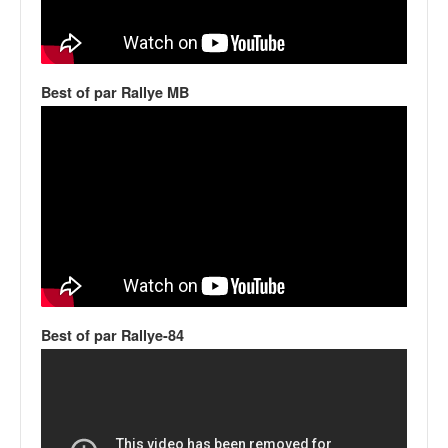
q
u
e
r
a
Best of par Rallye MB
l
l
y
e
d
u
W
R
C
,
d
Best of par Rallye-84
e
l
'
E
R