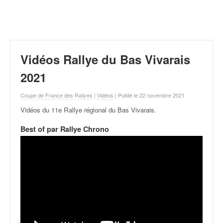
r
a
l
l
y
e
Vidéos Rallye du Bas Vivarais
:
N
2021
e
w
Coupe de France des Rallyes
|
Vidéos
| Publié le 22 novembre 2021
s
Vidéos du 11e Rallye régional du Bas Vivarais
.
,
r
Best of par Rallye Chrono
é
s
u
l
t
a
t
s
,