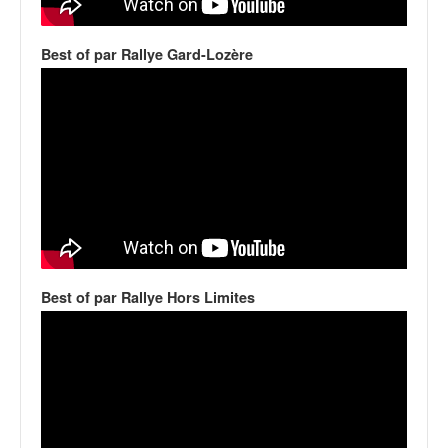
v
i
Best of par Rallye Gard-Lozère
d
é
o
s
e
t
p
h
o
t
o
s
Best of par Rallye Hors Limites
p
o
u
r
c
h
a