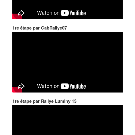
q
u
e
r
a
1re étape par GabRallye07
l
l
y
e
d
u
W
R
C
,
d
1re étape par Rallye Luminy 13
e
l
'
E
R