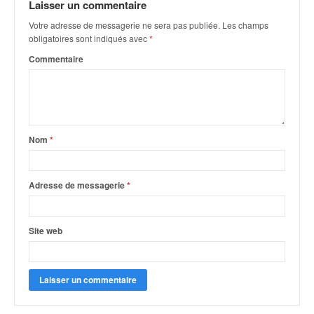
u
Laisser un commentaire
t
Votre adresse de messagerie ne sera pas publiée.
Les champs
e
obligatoires sont indiqués avec
*
l
Commentaire
'
a
c
t
u
a
Nom
*
l
i
t
Adresse de messagerie
*
é
d
e
Site web
l
a
c
o
u