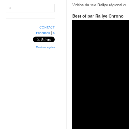
r
Vidéos du 12e Rallye régional du
a
l
Best of par Rallye Chrono
l
y
CONTACT
e
|
Facebook
X
:
N
e
Mentions légales
w
s
,
r
é
s
u
l
t
a
t
s
,