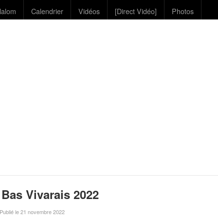
lalom
Calendrier
Vidéos
[Direct Vidéo]
Photos
 Bas Vivarais 2022
 Publié le 21 novembre 2022