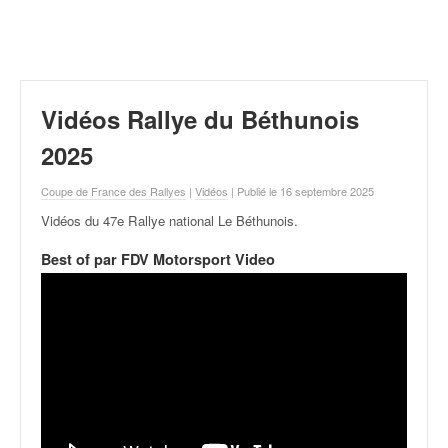
r
a
l
l
y
e
Vidéos Rallye du Béthunois
:
N
2025
e
w
Coupe de France des Rallyes
|
Vidéos
| Publié le 16 septembre 2025
s
Vidéos du 47e Rallye national Le Béthunois
.
,
r
Best of par FDV Motorsport Video
é
s
u
l
t
a
t
s
,