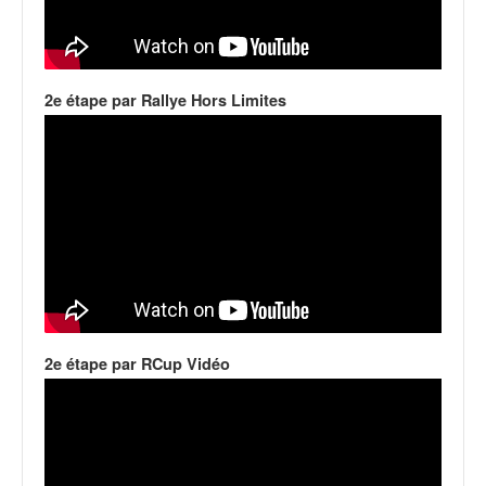
q
u
e
r
a
2e étape par Rallye Hors Limites
l
l
y
e
d
u
W
R
C
,
d
2e étape par RCup Vidéo
e
l
'
E
R