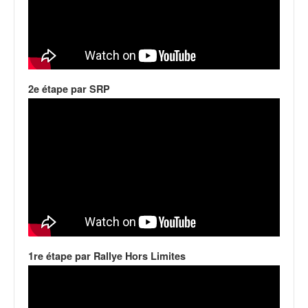
C
,
d
u
c
h
a
2e étape par SRP
m
p
i
o
n
n
a
t
e
t
d
1re étape par Rallye Hors Limites
e
l
a
c