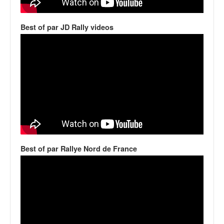
v
i
Best of par JD Rally videos
d
é
o
s
e
t
p
h
o
t
o
s
Best of par Rallye Nord de France
p
o
u
r
c
h
a