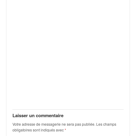
q
u
e
r
a
l
l
y
e
d
u
W
R
C
,
d
e
l
Laisser un commentaire
'
E
Votre adresse de messagerie ne sera pas publiée.
Les champs
R
obligatoires sont indiqués avec
*