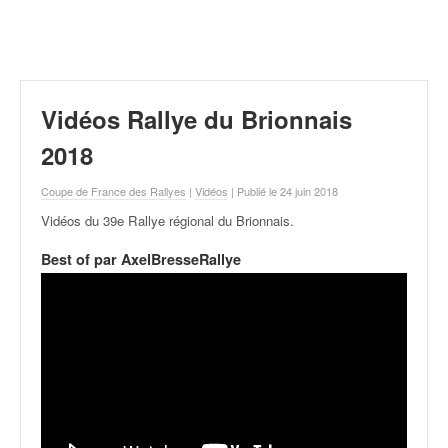
r
a
l
l
y
e
Vidéos Rallye du Brionnais
:
N
2018
e
w
Coupe de France des Rallyes
|
Vidéos
| Publié le 24 juin 2018
s
Vidéos du 39e Rallye régional du Brionnais
.
,
r
Best of par AxelBresseRallye
é
s
u
l
t
a
t
s
,