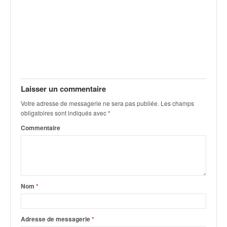
C
,
d
u
c
h
a
m
p
Laisser un commentaire
i
Votre adresse de messagerie ne sera pas publiée.
Les champs
o
obligatoires sont indiqués avec
*
n
n
Commentaire
a
t
e
t
d
Nom
*
e
l
a
Adresse de messagerie
*
c