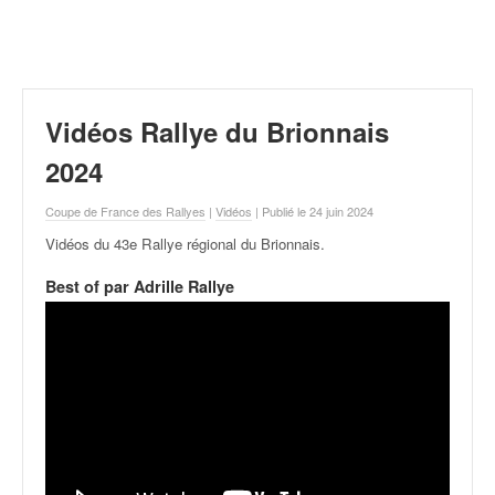
r
a
l
l
y
e
Vidéos Rallye du Brionnais
:
N
2024
e
w
Coupe de France des Rallyes
|
Vidéos
| Publié le 24 juin 2024
s
Vidéos du 43e Rallye régional du Brionnais
.
,
r
Best of par Adrille Rallye
é
s
u
l
t
a
t
s
,