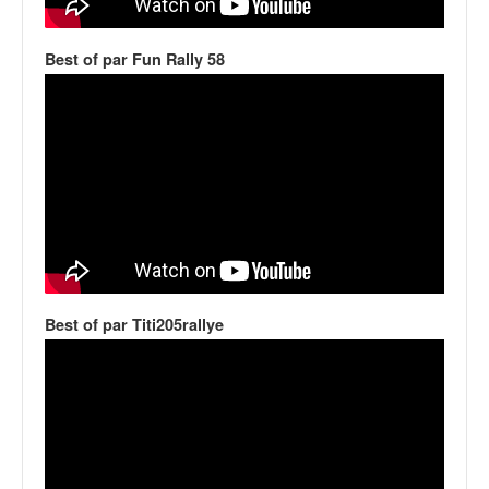
v
i
Best of par Fun Rally 58
d
é
o
s
e
t
p
h
o
t
o
s
Best of par Titi205rallye
p
o
u
r
c
h
a