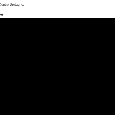
 Centre Bretagne
.
ye