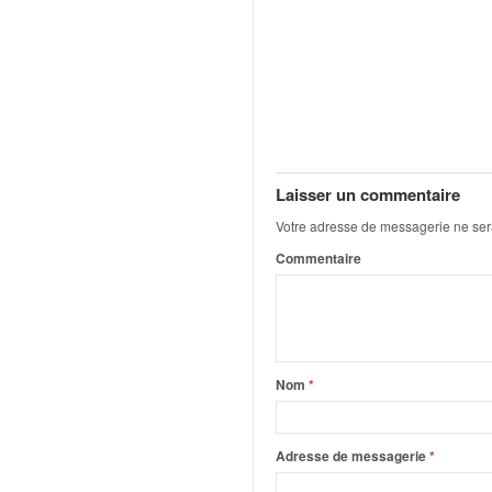
o
u
p
e
d
e
F
r
Laisser un commentaire
a
n
Votre adresse de messagerie ne ser
c
Commentaire
e
e
t
a
u
s
Nom
*
s
i
t
Adresse de messagerie
*
o