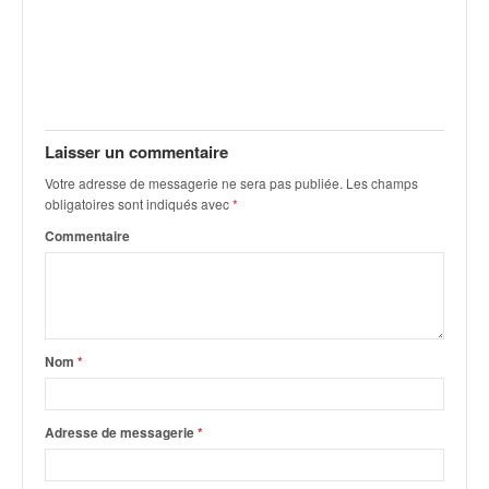
C
,
d
u
c
h
a
Laisser un commentaire
m
p
Votre adresse de messagerie ne sera pas publiée.
Les champs
obligatoires sont indiqués avec
*
i
o
Commentaire
n
n
a
t
e
Nom
*
t
d
e
Adresse de messagerie
*
l
a
c