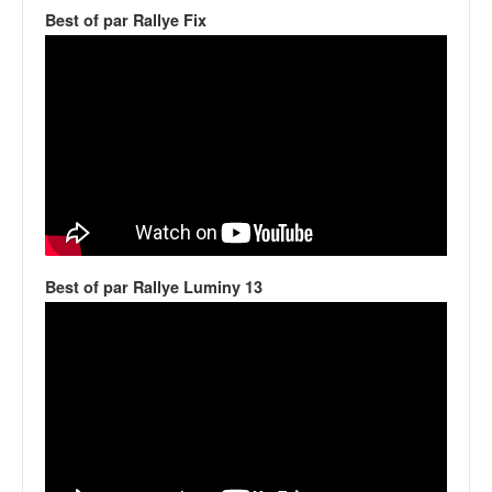
v
Best of par Rallye Fix
i
d
é
o
s
e
t
p
h
o
t
Best of par Rallye Luminy 13
o
s
p
o
u
r
c
h
a