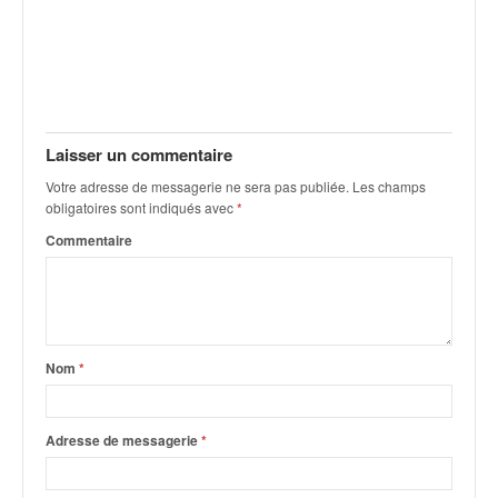
C
,
d
u
c
h
a
Laisser un commentaire
m
p
Votre adresse de messagerie ne sera pas publiée.
Les champs
obligatoires sont indiqués avec
*
i
o
Commentaire
n
n
a
t
e
Nom
*
t
d
e
Adresse de messagerie
*
l
a
c