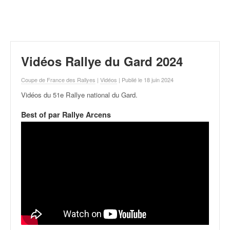
r
a
l
l
y
e
Vidéos Rallye du Gard 2024
:
N
Coupe de France des Rallyes
|
Vidéos
| Publié le 18 juin 2024
e
Vidéos du 51e Rallye national du Gard
.
w
s
Best of par Rallye Arcens
,
r
é
s
u
l
t
a
t
s
,