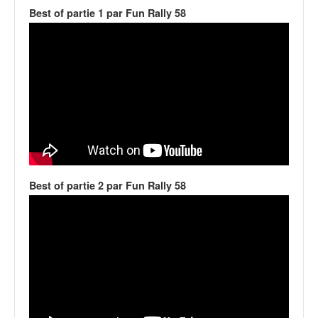
v
Best of partie 1 par Fun Rally 58
i
d
é
o
s
e
t
p
h
o
t
Best of partie 2 par Fun Rally 58
o
s
p
o
u
r
c
h
a