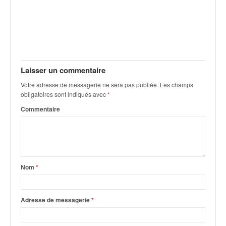
C
,
d
u
c
h
a
Laisser un commentaire
m
p
Votre adresse de messagerie ne sera pas publiée.
Les champs
obligatoires sont indiqués avec
*
i
o
Commentaire
n
n
a
t
e
Nom
*
t
d
e
Adresse de messagerie
*
l
a
c