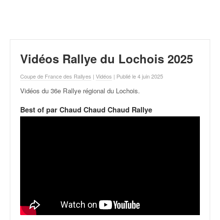
r
a
l
l
y
e
Vidéos Rallye du Lochois 2025
:
N
Coupe de France des Rallyes
|
Vidéos
| Publié le 4 juin 2025
e
Vidéos du 36e Rallye régional du Lochois
.
w
s
Best of par Chaud Chaud Chaud Rallye
,
r
é
s
u
l
t
a
t
s
,