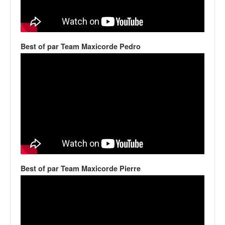
q
u
e
r
a
Best of par Team Maxicorde Pedro
l
l
y
e
d
u
W
R
C
,
d
Best of par Team Maxicorde Pierre
e
l
'
E
R