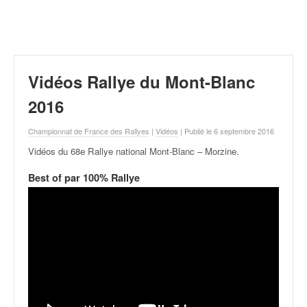
r
a
l
l
y
e
Vidéos Rallye du Mont-Blanc
:
N
2016
e
w
Championnat de France des Rallyes
|
Vidéos
| Publié le 6 septembre 2016
s
Vidéos du 68e Rallye national Mont-Blanc – Morzine
.
,
r
Best of par 100% Rallye
é
s
u
l
t
a
t
s
,