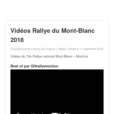
r
a
l
l
y
e
Vidéos Rallye du Mont-Blanc
:
N
2018
e
w
Championnat de France des Rallyes
|
Vidéos
| Publié le 11 septembre 2018
s
Vidéos du 70e Rallye national Mont-Blanc – Morzine
.
,
r
Best of par GHrallyemotion
é
s
u
l
t
a
t
s
,