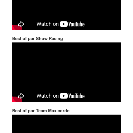
C
,
d
u
c
h
a
Best of par Show Racing
m
p
i
o
n
n
a
t
e
t
d
Best of par Team Maxicorde
e
l
a
c