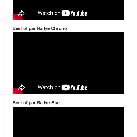
q
u
e
r
a
Best of par Rallye Chrono
l
l
y
e
d
u
W
R
C
,
d
Best of par Rallye-Start
e
l
'
E
R