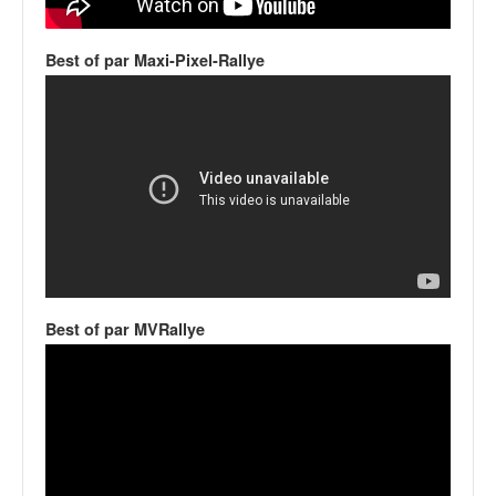
v
i
Best of par Maxi-Pixel-Rallye
d
é
o
s
e
t
p
h
o
t
o
s
Best of par MVRallye
p
o
u
r
c
h
a