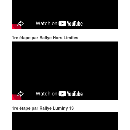
C
,
d
u
c
h
a
1re étape par Rallye Hors Limites
m
p
i
o
n
n
a
t
e
t
d
1re étape par Rallye Luminy 13
e
l
a
c