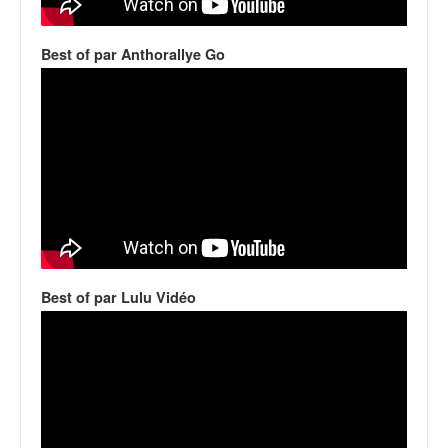
v
i
Best of par Anthorallye Go
d
é
o
s
e
t
p
h
o
t
o
s
Best of par Lulu Vidéo
p
o
u
r
c
h
a