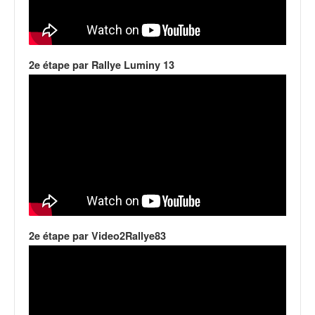
q
u
e
r
a
2e étape par Rallye Luminy 13
l
l
y
e
d
u
W
R
C
,
d
2e étape par Video2Rallye83
e
l
'
E
R