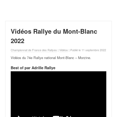
r
a
l
l
y
e
Vidéos Rallye du Mont-Blanc
:
N
2022
e
w
Championnat de France des Rallyes
|
Vidéos
| Publié le 11 septembre 2022
s
Vidéos du 74e Rallye national Mont-Blanc – Morzine
.
,
r
Best of par Adrille Rallye
é
s
u
l
t
a
t
s
,