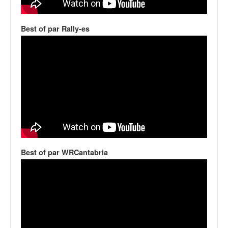
q
u
e
Best of par Rally-es
r
a
l
l
y
e
d
u
W
R
C
Best of par WRCantabria
,
d
e
l
'
E
R