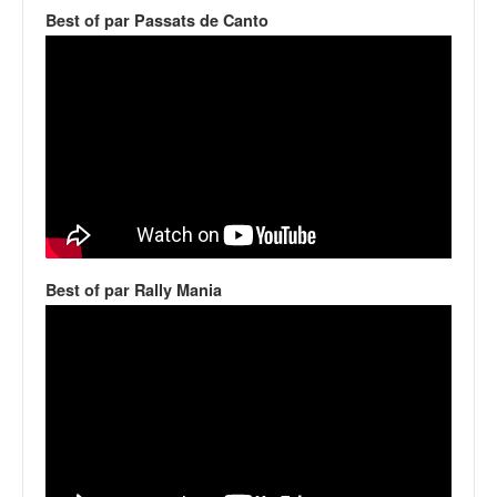
v
Best of par Passats de Canto
i
d
é
o
s
e
t
p
h
o
t
Best of par Rally Mania
o
s
p
o
u
r
c
h
a