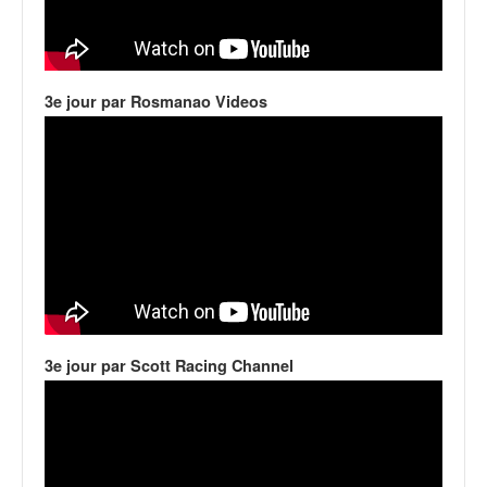
C
,
d
u
c
3e jour par Rosmanao Videos
h
a
m
p
i
o
n
n
a
t
e
t
3e jour par Scott Racing Channel
d
e
l
a
c