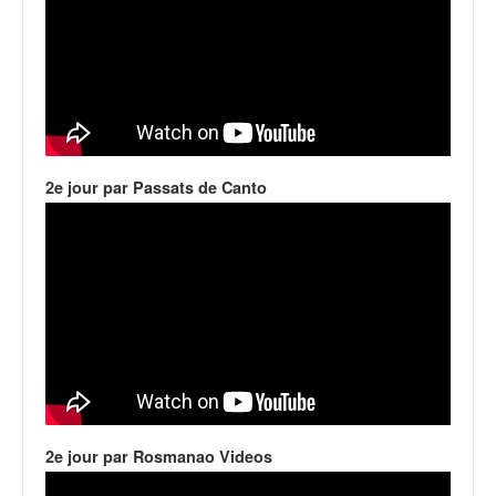
u
t
e
l
'
a
c
t
2e jour par Passats de Canto
u
a
l
i
t
é
d
e
l
a
c
o
2e jour par Rosmanao Videos
u