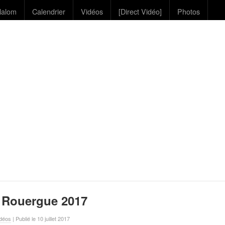
lalom
Calendrier
Vidéos
[Direct Vidéo]
Photos
u Rouergue 2017
déos
| Publié le 10 juillet 2017