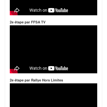
q
u
e
r
a
2e étape par FFSA TV
l
l
y
e
d
u
W
R
C
,
d
2e étape par Rallye Hors Limites
e
l
'
E
R