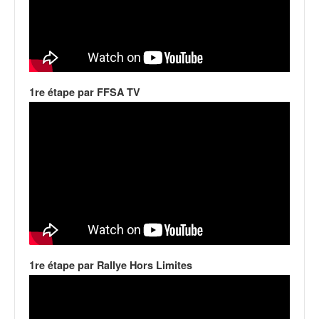
C
,
d
u
c
h
a
1re étape par FFSA TV
m
p
i
o
n
n
a
t
e
t
d
1re étape par Rallye Hors Limites
e
l
a
c