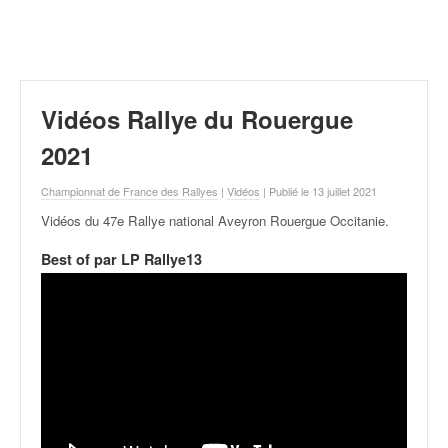
r
a
l
l
y
e
Vidéos Rallye du Rouergue
:
N
2021
e
w
Championnat de France des Rallyes
|
Vidéos
| Publié le 13 juillet 2021
s
Vidéos du 47e Rallye national Aveyron Rouergue Occitanie
.
,
r
Best of par LP Rallye13
é
s
u
l
t
a
t
s
,