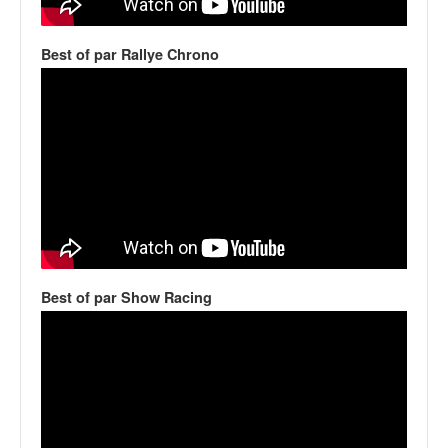
v
i
Best of par Rallye Chrono
d
é
o
s
e
t
p
h
o
t
o
s
Best of par Show Racing
p
o
u
r
c
h
a