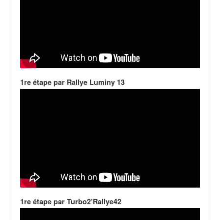
o
u
p
e
d
e
F
r
1re étape par Rallye Luminy 13
a
n
c
e
e
t
a
u
s
s
i
1re étape par Turbo2’Rallye42
t
o