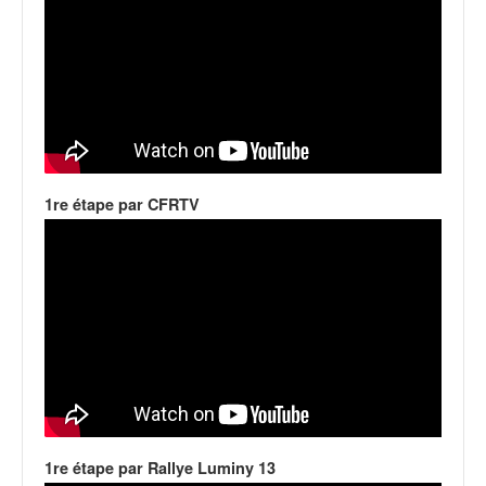
o
u
p
e
d
e
F
r
a
1re étape par CFRTV
n
c
e
e
t
a
u
s
s
i
t
1re étape par Rallye Luminy 13
o