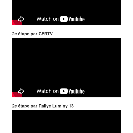
q
u
e
r
a
l
2e étape par CFRTV
l
y
e
d
u
W
R
C
,
d
e
2e étape par Rallye Luminy 13
l
'
E
R