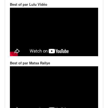
v
Best of par Lulu Vidéo
i
d
é
o
s
e
t
p
h
o
t
Best of par Matsa Rallye
o
s
p
o
u
r
c
h
a