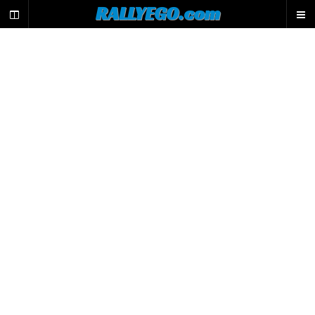
L
RALLYEGO.com
e
m
o
t
e
u
r
d
e
r
e
c
h
e
r
c
h
e
d
u