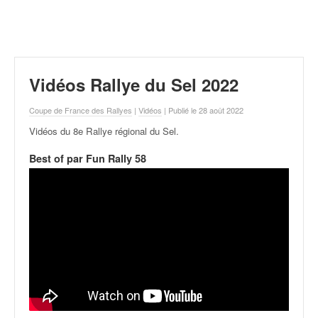
r
a
l
l
y
e
Vidéos Rallye du Sel 2022
:
N
Coupe de France des Rallyes
|
Vidéos
| Publié le 28 août 2022
e
Vidéos du 8e Rallye régional du Sel
.
w
s
Best of par Fun Rally 58
,
r
é
s
u
l
t
a
t
s
,