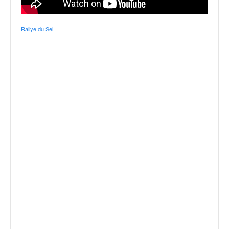
q
u
e
Rallye du Sel
r
a
l
l
y
e
d
u
W
R
C
,
d
e
l
'
E
R