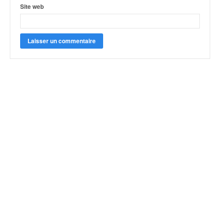
o
Site web
u
p
e
d
e
F
r
a
n
c
e
e
t
a
u
s
s
i
t
o