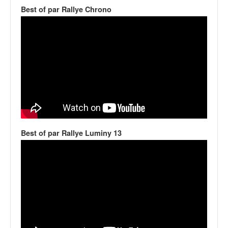
v
Best of par Rallye Chrono
i
d
é
o
s
e
t
p
h
o
t
Best of par Rallye Luminy 13
o
s
p
o
u
r
c
h
a