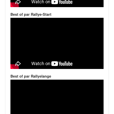
q
u
e
Best of par Rallye-Start
r
a
l
l
y
e
d
u
W
R
C
Best of par Rallyelange
,
d
e
l
'
E
R