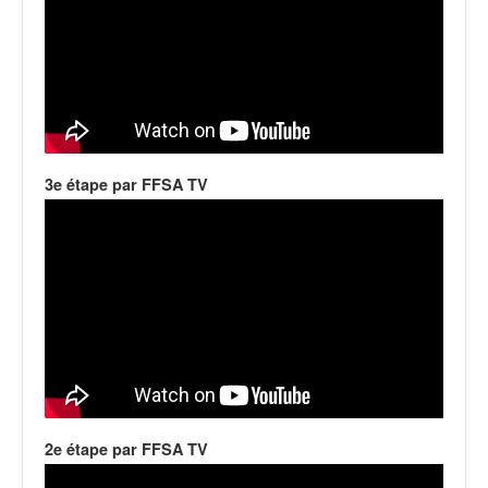
u
t
e
l
'
a
c
t
3e étape par FFSA TV
u
a
l
i
t
é
d
e
l
a
c
o
2e étape par FFSA TV
u