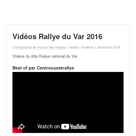
r
a
l
l
y
e
Vidéos Rallye du Var 2016
:
N
Championnat de France des Rallyes
|
Vidéos
| Publié le 1 décembre 2016
e
Vidéos du 62e Rallye national du Var
.
w
s
Best of par Centreouestrallye
,
r
é
s
u
l
t
a
t
s
,