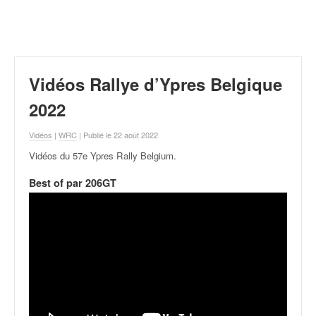
r
a
l
l
y
e
Vidéos Rallye d’Ypres Belgique
:
N
2022
e
w
Vidéos
|
WRC
| Publié le 22 août 2022
s
Vidéos du 57e Ypres Rally Belgium
.
,
r
Best of par 206GT
é
s
u
l
t
a
t
s
,