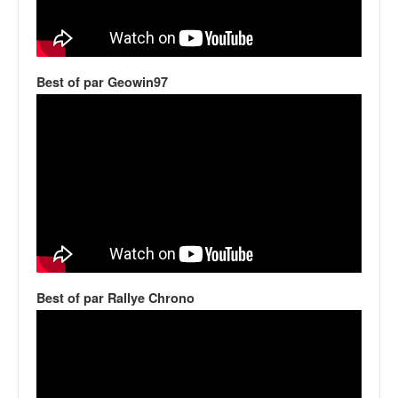
q
u
e
r
a
Best of par Geowin97
l
l
y
e
d
u
W
R
C
,
d
Best of par Rallye Chrono
e
l
'
E
R