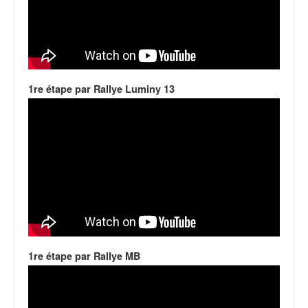
C
,
d
u
c
h
a
1re étape par Rallye Luminy 13
m
p
i
o
n
n
a
t
e
t
d
1re étape par Rallye MB
e
l
a
c