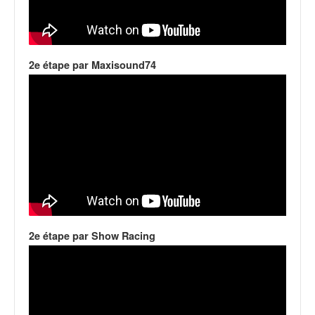
q
u
e
r
a
2e étape par Maxisound74
l
l
y
e
d
u
W
R
C
,
d
2e étape par Show Racing
e
l
'
E
R