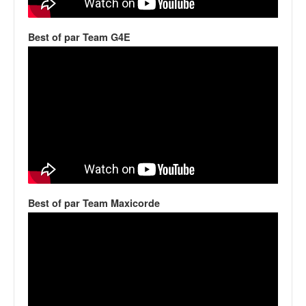
v
i
Best of par Team G4E
d
é
o
s
e
t
p
h
o
t
o
s
Best of par Team Maxicorde
p
o
u
r
c
h
a