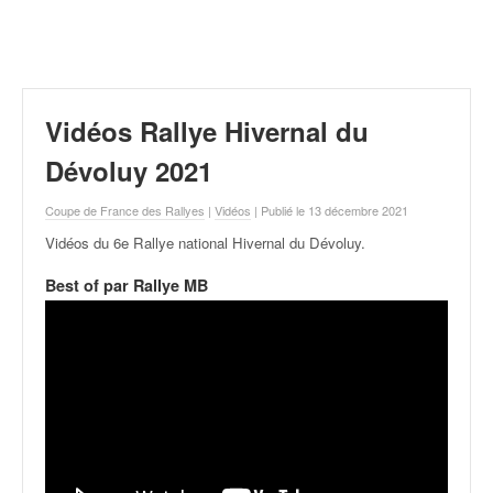
r
a
l
l
y
e
Vidéos Rallye Hivernal du
:
N
Dévoluy 2021
e
w
Coupe de France des Rallyes
|
Vidéos
| Publié le 13 décembre 2021
s
Vidéos du 6e Rallye national Hivernal du Dévoluy
.
,
r
Best of par Rallye MB
é
s
u
l
t
a
t
s
,