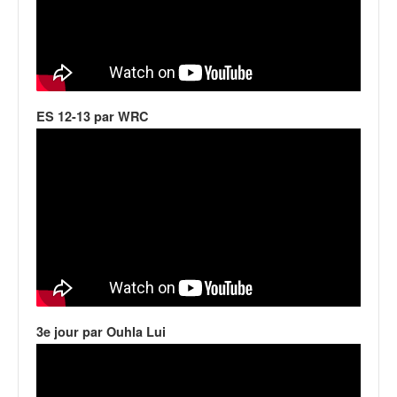
o
u
p
e
d
e
ES 12-13 par WRC
F
r
a
n
c
e
e
t
a
u
s
s
3e jour par Ouhla Lui
i
t
o