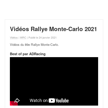
r
a
l
l
y
e
Vidéos Rallye Monte-Carlo 2021
:
N
Vidéos
|
WRC
| Publié le 24 janvier 2021
e
Vidéos du 89e Rallye Monte-Carlo
.
w
s
Best of par ADRacing
,
r
é
s
u
l
t
a
t
s
,