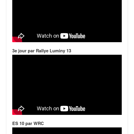
u
t
e
l
'
a
c
t
3e jour par Rallye Luminy 13
u
a
l
i
t
é
d
e
l
a
c
o
ES 10 par WRC
u