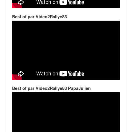
q
u
e
Best of par Video2Rallye83
r
a
l
l
y
e
d
u
W
R
C
Best of par Video2Rallye83 PapaJulien
,
d
e
l
'
E
R