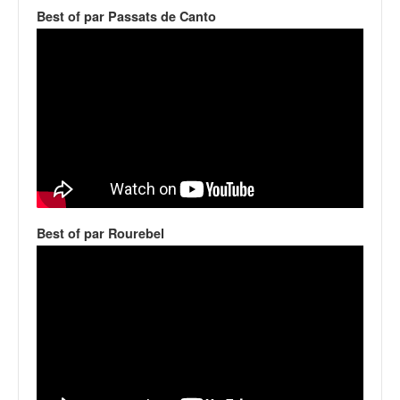
v
Best of par Passats de Canto
i
d
é
o
s
e
t
p
h
o
t
Best of par Rourebel
o
s
p
o
u
r
c
h
a