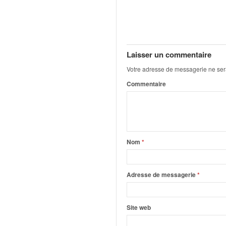
C
,
d
u
c
h
Laisser un commentaire
a
Votre adresse de messagerie ne ser
m
Commentaire
p
i
o
n
n
a
Nom
*
t
e
t
Adresse de messagerie
*
d
e
l
Site web
a
c