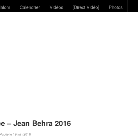
lalom
Calendrier
Vidéos
[Direct Vidéo]
Photos
ce – Jean Behra 2016
 Publié le 19 juin 2016