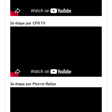
q
u
e
r
a
2e étape par CFR TV
l
l
y
e
d
u
W
R
C
,
d
2e étape par Pierrot Rallye
e
l
'
E
R