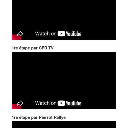
o
u
p
e
d
e
F
r
1re étape par CFR TV
a
n
c
e
e
t
a
u
s
s
i
1re étape par Pierrot Rallye
t
o