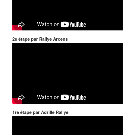
C
,
d
u
c
h
a
2e étape par Rallye Arcens
m
p
i
o
n
n
a
t
e
t
d
1re étape par Adrille Rallye
e
l
a
c