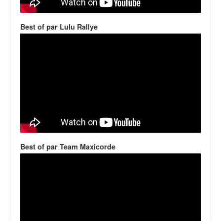
v
i
Best of par Lulu Rallye
d
é
o
s
e
t
p
h
o
t
o
s
Best of par Team Maxicorde
p
o
u
r
c
h
a