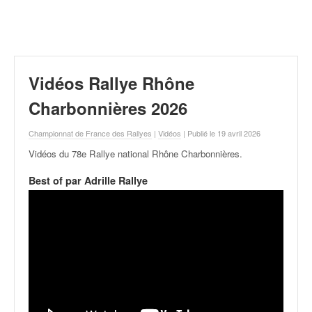
r
a
l
l
y
e
Vidéos Rallye Rhône
:
N
Charbonnières 2026
e
w
Championnat de France des Rallyes
|
Vidéos
| Publié le 19 avril 2026
s
Vidéos du 78e Rallye national Rhône Charbonnières
.
,
r
Best of par Adrille Rallye
é
s
u
l
t
a
t
s
,