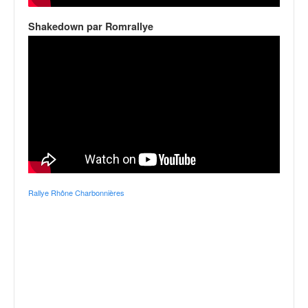
Shakedown par Romrallye
Rallye Rhône Charbonnières