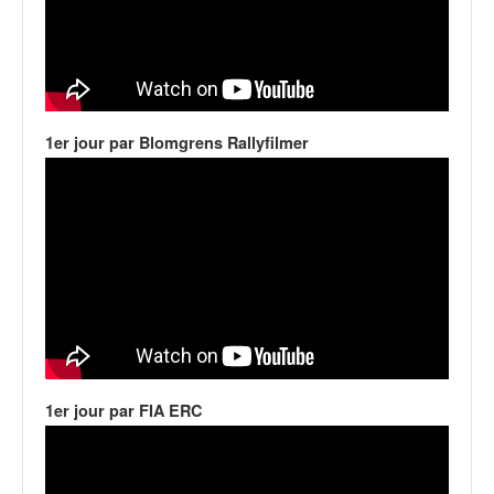
C
,
d
u
c
h
a
1er jour par Blomgrens Rallyfilmer
m
p
i
o
n
n
a
t
e
t
d
1er jour par FIA ERC
e
l
a
c