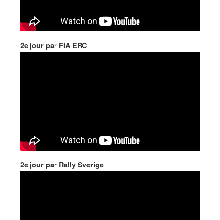
q
u
e
r
a
2e jour par FIA ERC
l
l
y
e
d
u
W
R
C
,
d
2e jour par Rally Sverige
e
l
'
E
R