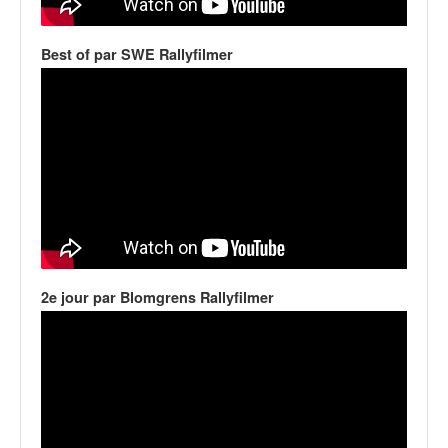
v
i
Best of par SWE Rallyfilmer
d
é
o
s
e
t
p
h
o
t
o
s
2e jour par Blomgrens Rallyfilmer
p
o
u
r
c
h
a