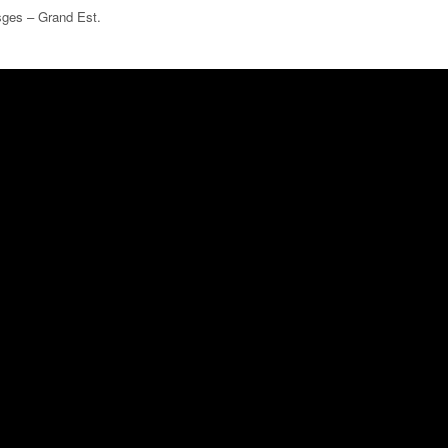
sges – Grand Est
.