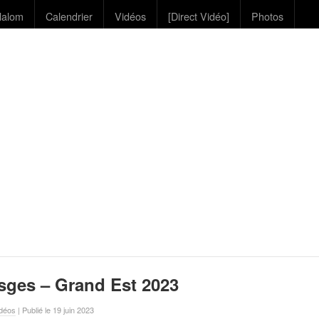
lalom
Calendrier
Vidéos
[Direct Vidéo]
Photos
sges – Grand Est 2023
déos
| Publié le 19 juin 2023