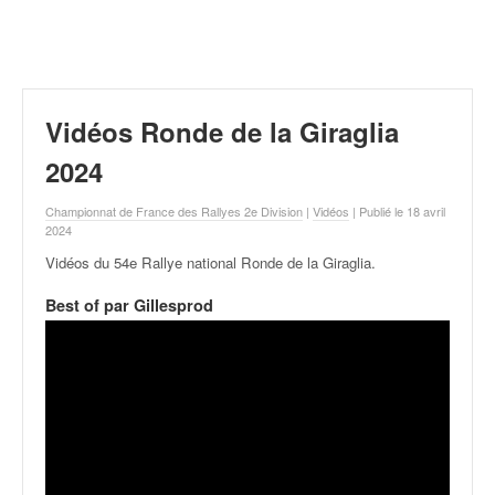
r
a
l
l
y
e
Vidéos Ronde de la Giraglia
:
N
2024
e
w
Championnat de France des Rallyes 2e Division
|
Vidéos
| Publié le 18 avril
s
2024
,
Vidéos du 54e Rallye national Ronde de la Giraglia
.
r
é
Best of par Gillesprod
s
u
l
t
a
t
s
,