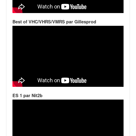
v
i
d
Best of VHC/VHRS/VMRS par Gillesprod
é
o
s
e
t
p
h
o
t
o
s
p
ES 1 par Nit2b
o
u
r
c
h
a