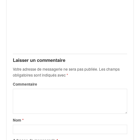
C
,
d
u
c
h
a
m
p
i
Laisser un commentaire
o
Votre adresse de messagerie ne sera pas publiée.
Les champs
n
obligatoires sont indiqués avec
*
n
Commentaire
a
t
e
t
d
e
Nom
*
l
a
c