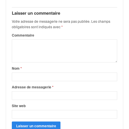
r
s
e
Laisser un commentaire
d
Votre adresse de messagerie ne sera pas publiée.
Les champs
e
obligatoires sont indiqués avec
*
c
Commentaire
ô
t
e
e
t
d
Nom
*
u
s
l
Adresse de messagerie
*
a
l
o
Site web
m