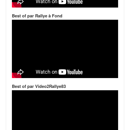
v
i
Best of par Rallye à Fond
d
é
o
s
e
t
p
h
o
t
o
s
Best of par Video2Rallye83
p
o
u
r
c
h
a