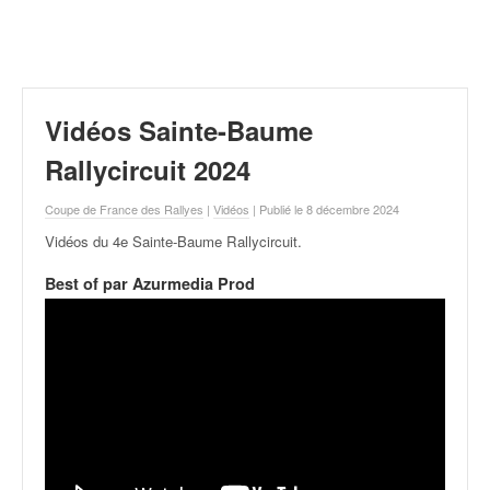
r
a
l
l
y
e
Vidéos Sainte-Baume
:
N
Rallycircuit 2024
e
w
Coupe de France des Rallyes
|
Vidéos
| Publié le 8 décembre 2024
s
Vidéos du 4e Sainte-Baume Rallycircuit
.
,
r
Best of par Azurmedia Prod
é
s
u
l
t
a
t
s
,