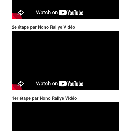
q
u
e
r
a
2e étape par Nono Rallye Vidéo
l
l
y
e
d
u
W
R
C
,
d
1er étape par Nono Rallye Vidéo
e
l
'
E
R