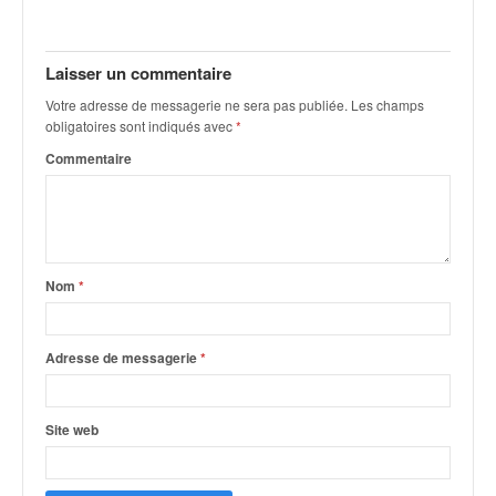
q
u
e
Laisser un commentaire
r
a
Votre adresse de messagerie ne sera pas publiée.
Les champs
l
obligatoires sont indiqués avec
*
l
Commentaire
y
e
d
u
W
R
Nom
*
C
,
d
Adresse de messagerie
*
e
l
'
Site web
E
R