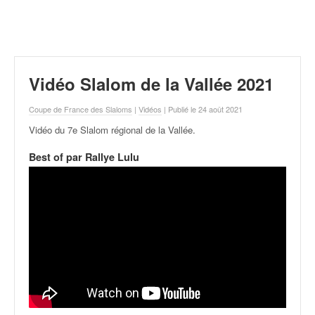
r
a
l
l
y
e
Vidéo Slalom de la Vallée 2021
:
N
Coupe de France des Slaloms
|
Vidéos
| Publié le 24 août 2021
e
Vidéo du 7e Slalom régional de la Vallée
.
w
s
Best of par Rallye Lulu
,
r
é
s
u
l
t
a
t
s
,