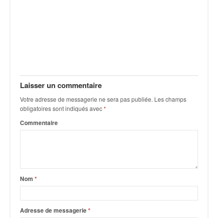
q
u
e
r
a
l
l
y
Laisser un commentaire
e
d
Votre adresse de messagerie ne sera pas publiée.
Les champs
u
obligatoires sont indiqués avec
*
W
Commentaire
R
C
,
d
e
l
Nom
*
'
E
R
Adresse de messagerie
*