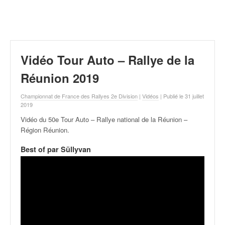
r
a
l
l
y
e
Vidéo Tour Auto – Rallye de la
:
N
Réunion 2019
e
w
Championnat de France des Rallyes 2e Division
|
Vidéos
| Publié le 31 juillet
s
2019
,
Vidéo du 50e Tour Auto – Rallye national de la Réunion –
r
Région Réunion
.
é
s
Best of par Süllyvan
u
l
t
a
t
s
,