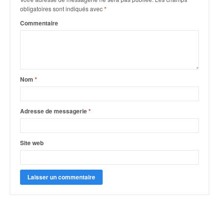
C
obligatoires sont indiqués avec
*
,
d
Commentaire
u
c
h
a
m
Nom
*
p
i
o
Adresse de messagerie
*
n
n
a
Site web
t
e
t
d
e
l
a
c