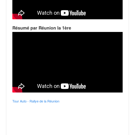
v
i
d
é
Résumé par Réunion la 1ère
o
s
e
t
p
h
o
t
o
s
p
o
Tour Auto - Rallye de la Réunion
u
r
c
h
a