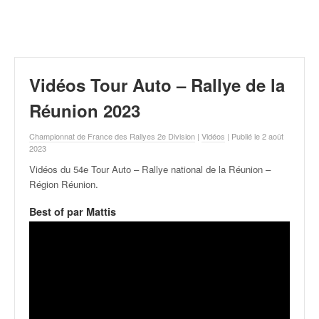
r
a
l
l
y
e
Vidéos Tour Auto – Rallye de la
:
N
Réunion 2023
e
w
Championnat de France des Rallyes 2e Division
|
Vidéos
| Publié le 2 août
s
2023
,
Vidéos du 54e Tour Auto – Rallye national de la Réunion –
r
Région Réunion
.
é
s
Best of par Mattis
u
l
t
a
t
s
,