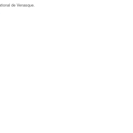
ational de Venasque
.
F