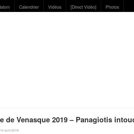
lalom
Calendrier
Vidéos
[Direct Vidéo]
Photos
e de Venasque 2019 – Panagiotis intou
 14 avril 2019