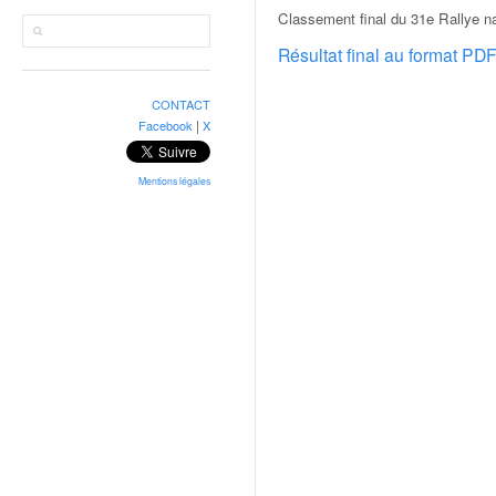
r
Classement final du 31e Rallye n
a
l
Résultat final au format PD
l
y
CONTACT
e
|
Facebook
X
:
N
e
Mentions légales
w
s
,
r
é
s
u
l
t
a
t
s
,