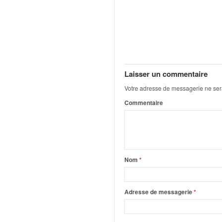
q
u
e
r
a
l
l
Laisser un commentaire
y
e
Votre adresse de messagerie ne ser
d
Commentaire
u
W
R
C
,
d
Nom
*
e
l
'
Adresse de messagerie
*
E
R