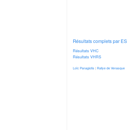
v
i
d
é
o
s
e
Résultats complets par ES
t
Résultats VHC
p
Résultats VHRS
h
o
Loïc Panagiotis
|
Rallye de Venasque
t
o
s
p
o
u
r
c
h
a