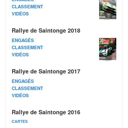
C
,
CLASSEMENT
d
VIDÉOS
u
c
Rallye de Saintonge 2018
h
a
ENGAGÉS
m
CLASSEMENT
p
i
VIDÉOS
o
n
Rallye de Saintonge 2017
n
a
ENGAGÉS
t
CLASSEMENT
e
VIDÉOS
t
d
e
Rallye de Saintonge 2016
l
a
CARTES
c