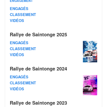
ENGAGEMENT
v
i
ENGAGÉS
d
CLASSEMENT
é
VIDÉOS
o
s
e
Rallye de Saintonge 2025
t
ENGAGÉS
p
h
CLASSEMENT
o
VIDÉOS
t
o
Rallye de Saintonge 2024
s
p
ENGAGÉS
o
CLASSEMENT
u
r
VIDÉOS
c
h
Rallye de Saintonge 2023
a