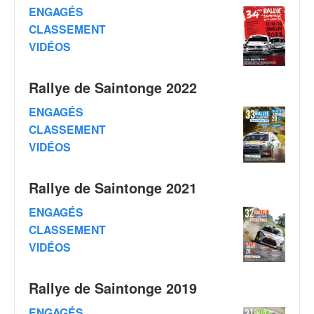
q
ENGAGÉS
u
CLASSEMENT
e
VIDÉOS
r
a
l
Rallye de Saintonge 2022
l
y
ENGAGÉS
e
CLASSEMENT
d
VIDÉOS
u
W
R
Rallye de Saintonge 2021
C
,
ENGAGÉS
d
CLASSEMENT
e
VIDÉOS
l
'
E
Rallye de Saintonge 2019
R
ENGAGÉS