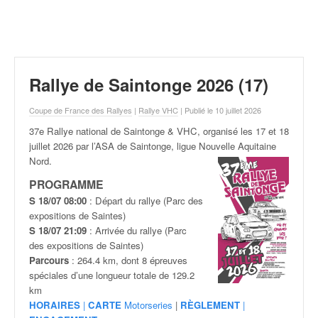
r
a
l
l
y
e
Rallye de Saintonge 2026 (17)
:
N
Coupe de France des Rallyes
|
Rallye VHC
| Publié le 10 juillet 2026
e
37e Rallye national de Saintonge & VHC, organisé les 17 et 18
w
juillet
2026 par l’ASA de Saintonge, ligue Nouvelle Aquitaine
s
Nord.
,
r
PROGRAMME
é
S 18/07 08:00
: Départ du rallye (Parc des
s
expositions de Saintes)
u
S 18/07 21:09
: Arrivée du rallye (Parc
l
des expositions de Saintes)
t
Parcours
: 264.4 km, dont 8 épreuves
a
spéciales d’une longueur totale de 129.2
t
km
s
HORAIRES
|
CARTE
Motorseries
|
RÈGLEMENT
|
,