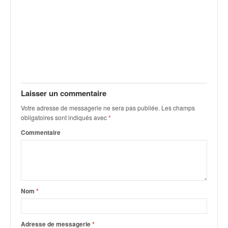
u
t
e
l
'
a
c
t
u
Laisser un commentaire
a
Votre adresse de messagerie ne sera pas publiée.
Les champs
l
obligatoires sont indiqués avec
*
i
t
Commentaire
é
d
e
l
a
Nom
*
c
o
u
Adresse de messagerie
*