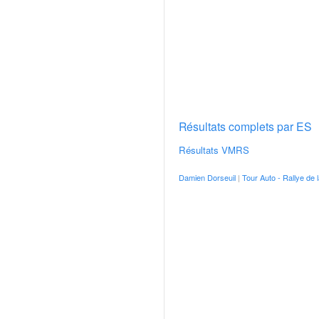
v
i
d
é
o
s
e
t
Résultats complets par ES
p
h
Résultats VMRS
o
t
Damien Dorseuil
|
Tour Auto - Rallye de 
o
s
p
o
u
r
c
h
a