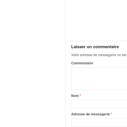
q
u
e
r
a
l
l
y
Laisser un commentaire
e
Votre adresse de messagerie ne ser
d
u
Commentaire
W
R
C
,
d
Nom
*
e
l
'
Adresse de messagerie
*
E
R