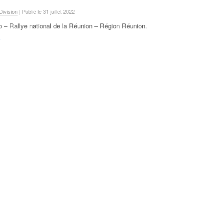
ivision
| Publié le 31 juillet 2022
o – Rallye national de la Réunion – Région Réunion
.
F