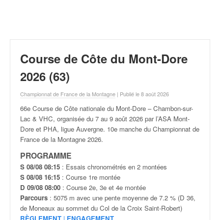
r
a
l
l
y
e
Course de Côte du Mont-Dore
:
N
2026 (63)
e
w
Championnat de France de la Montagne
| Publié le 8 août 2026
s
66e Course de Côte nationale du Mont-Dore – Chambon-sur-
,
Lac & VHC, organisée du 7 au 9 août
2026 par l’ASA Mont-
r
Dore et PHA, ligue Auvergne. 10e manche du Championnat de
é
France de la Montagne 2026.
s
u
PROGRAMME
l
S 08/08 08:15
: Essais chronométrés en 2 montées
t
S 08/08 16:15
: Course 1re montée
a
D 09/08 08:00
: Course 2e, 3e et 4e montée
t
Parcours
: 5075 m avec une pente moyenne de 7.2 % (D 36,
s
de Moneaux au sommet du Col de la Croix Saint-Robert)
,
RÈGLEMENT
|
ENGAGEMENT