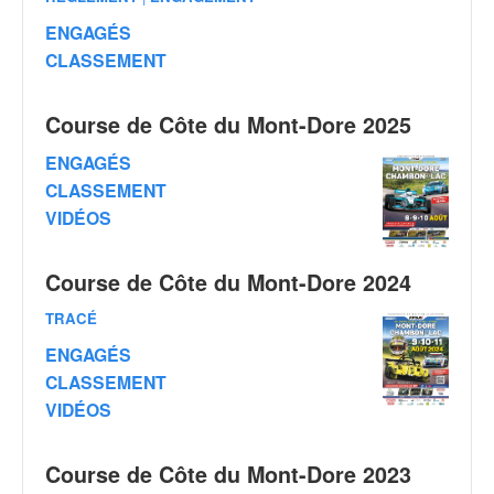
v
ENGAGÉS
i
CLASSEMENT
d
é
o
Course de Côte du Mont-Dore 2025
s
e
ENGAGÉS
t
CLASSEMENT
p
VIDÉOS
h
o
t
Course de Côte du Mont-Dore 2024
o
s
TRACÉ
p
ENGAGÉS
o
CLASSEMENT
u
r
VIDÉOS
c
h
Course de Côte du Mont-Dore 2023
a