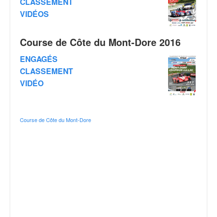
CLASSEMENT
o
VIDÉOS
u
p
e
Course de Côte du Mont-Dore 2016
d
e
ENGAGÉS
F
CLASSEMENT
r
VIDÉO
a
n
c
e
Course de Côte du Mont-Dore
e
t
a
u
s
s
i
t
o