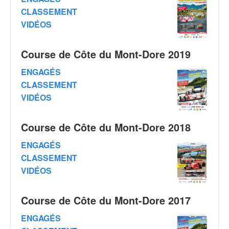
C
,
CLASSEMENT
d
VIDÉOS
u
c
Course de Côte du Mont-Dore 2019
h
a
ENGAGÉS
m
CLASSEMENT
p
i
VIDÉOS
o
n
Course de Côte du Mont-Dore 2018
n
a
ENGAGÉS
t
CLASSEMENT
e
VIDÉOS
t
d
e
Course de Côte du Mont-Dore 2017
l
a
ENGAGÉS
c