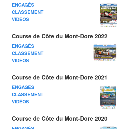
q
ENGAGÉS
u
CLASSEMENT
e
VIDÉOS
r
a
l
Course de Côte du Mont-Dore 2022
l
y
ENGAGÉS
e
CLASSEMENT
d
VIDÉOS
u
W
R
Course de Côte du Mont-Dore 2021
C
,
ENGAGÉS
d
CLASSEMENT
e
VIDÉOS
l
'
E
Course de Côte du Mont-Dore 2020
R
ENGAGÉS