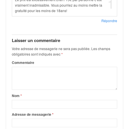
1
r
vraiment inadmissible. Vous pourriez au moins mettre la
s
gratuité pour les moins de 18ans!
e
d
Répondre
e
c
ô
Laisser un commentaire
t
e
Votre adresse de messagerie ne sera pas publiée.
Les champs
e
obligatoires sont indiqués avec
*
t
Commentaire
d
u
s
l
a
Nom
*
l
o
m
Adresse de messagerie
*