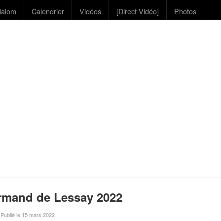
lalom
Calendrier
Vidéos
[Direct Vidéo]
Photos
rmand de Lessay 2022
 Publié le 15 mars 2022