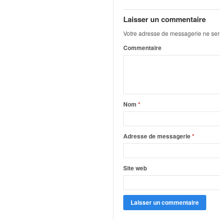
q
u
Laisser un commentaire
e
Votre adresse de messagerie ne ser
r
a
Commentaire
l
l
y
e
d
Nom
*
u
W
R
Adresse de messagerie
*
C
,
d
e
Site web
l
'
E
R