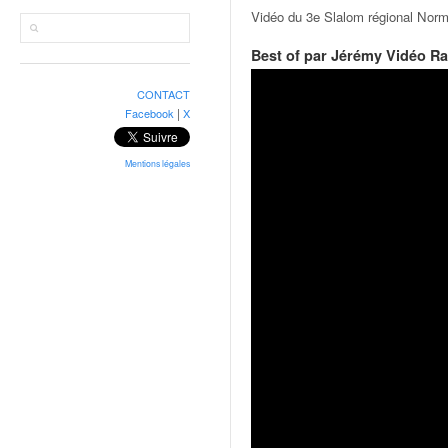
r
Vidéo du 3e Slalom régional Nor
a
l
Best of par Jérémy Vidéo Ra
l
y
CONTACT
e
|
Facebook
X
:
N
e
Mentions légales
w
s
,
r
é
s
u
l
t
a
t
s
,