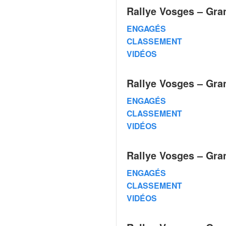
v
Rallye Vosges – Gra
i
d
ENGAGÉS
é
CLASSEMENT
o
VIDÉOS
s
e
t
Rallye Vosges – Gra
p
ENGAGÉS
h
o
CLASSEMENT
t
VIDÉOS
o
s
Rallye Vosges – Gra
p
o
ENGAGÉS
u
CLASSEMENT
r
c
VIDÉOS
h
a