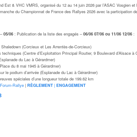
and Est & VHC VMRS, organisé du 12 au 14 juin
2026 par l’ASAC Vosgien et 
e manche du Championnat de France des Rallyes 2026 avec la participation d
 –
05/06
: Publication de la liste des engagés –
06/06 07/06 ou 11/06 12/06
:
 Shaledown (Corcieux et Les Arrentès-de-Corcieux)
ns techniques (Centre d’Exploitation Principal Routier, 9 Boulevard d’Alsace à
(Esplanade du Lac à Gérardmer)
 (Place du 8 mai 1945 à Gérardmer)
ur le podium d’arrivée (Esplanade du Lac à Gérardmer)
reuves spéciales d’une longueur totale de 199.62 km
Forum-Rallye
|
RÈGLEMENT
|
ENGAGEMENT
B