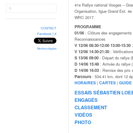
r
41e Rallye national Vosges – Gr
a
Organisation, ligue Grand Est. 4
l
WRC 2017.
l
y
PROGRAMME
CONTACT
e
01/06
: Clôture des engagements
|
Facebook
X
:
Reconnaissances
N
V 12/06 08:30-12:00 13:00-15:30
:
e
Mentions légales
V 12/06 14:30-21:30
: Vérificatio
w
S 13/06 09:00
: Départ du rallye 
s
D 14/06 15:48
: Arrivée du rallye
,
D 14/06 16:03
: Remise des prix s
r
Parcours
: 534.41 km, dont 12 ép
é
HORAIRES
|
CARTES
|
GUIDE
s
ESSAIS SÉBASTIEN LOE
u
l
ENGAGÉS
t
CLASSEMENT
a
VIDÉOS
t
PHOTO
s
,