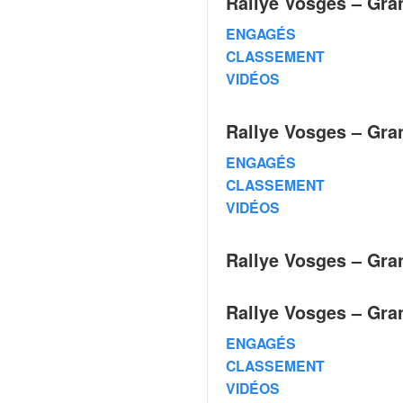
Rallye Vosges – Gra
q
u
ENGAGÉS
e
CLASSEMENT
r
VIDÉOS
a
l
l
Rallye Vosges – Gra
y
e
ENGAGÉS
d
CLASSEMENT
u
VIDÉOS
W
R
C
Rallye Vosges – Gra
,
d
e
Rallye Vosges – Gra
l
ENGAGÉS
'
E
CLASSEMENT
R
VIDÉOS