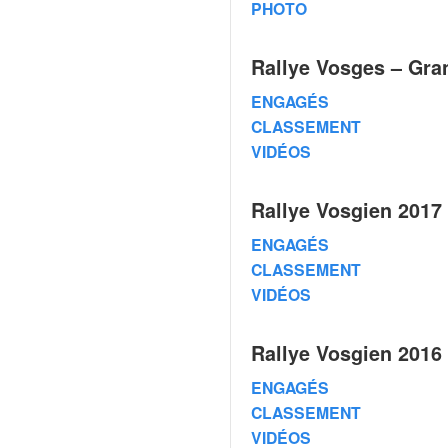
C
PHOTO
,
d
u
Rallye Vosges – Gra
c
ENGAGÉS
h
a
CLASSEMENT
m
VIDÉOS
p
i
Rallye Vosgien 2017
o
n
ENGAGÉS
n
CLASSEMENT
a
t
VIDÉOS
e
t
Rallye Vosgien 2016
d
e
ENGAGÉS
l
CLASSEMENT
a
VIDÉOS
c