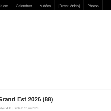
lalom
Calendrier
Vidéos
[Direct Vidéo]
Photos
Grand Est 2026 (88)
allye VHC
| Publié le 12 juin 2026