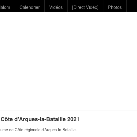
lalom
Calendrier
Vidéos
[Direct Vidéo]
Photos
Côte d’Arques-la-Bataille 2021
rse de Côte régionale d’Arques-la-Bataille
.