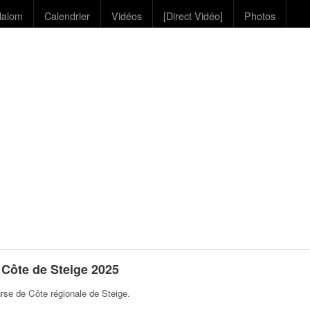
lalom
Calendrier
Vidéos
[Direct Vidéo]
Photos
Côte de Steige 2025
se de Côte régionale de Steige
.