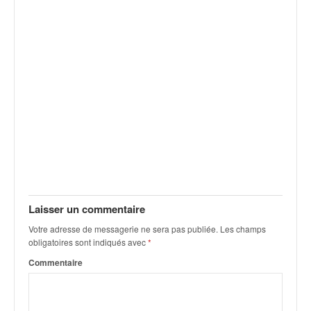
v
i
d
é
o
s
e
t
p
h
o
t
o
s
Laisser un commentaire
p
o
Votre adresse de messagerie ne sera pas publiée.
Les champs
u
obligatoires sont indiqués avec
*
r
Commentaire
c
h
a