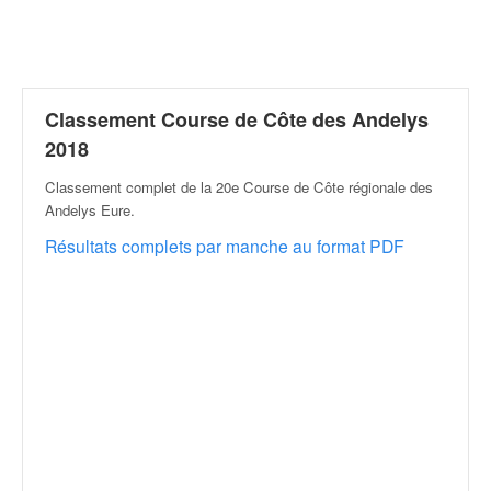
r
a
l
l
y
e
Classement Course de Côte des Andelys
:
2018
N
e
Classement complet de la 20e Course de Côte régionale des
w
Andelys Eure
.
s
Résultats complets par manche au format PDF
,
r
é
s
u
l
t
a
t
s
,